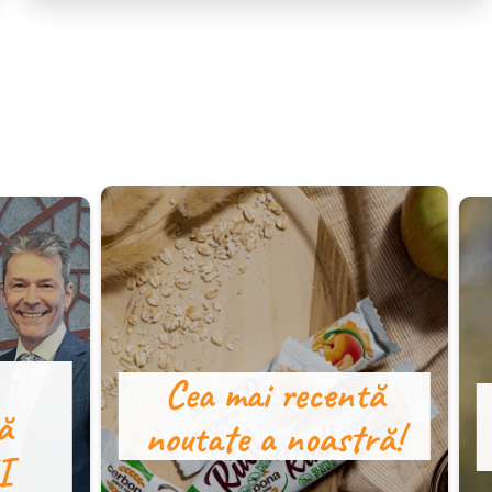
Cea mai recentă
ă
noutate a noastră!
I