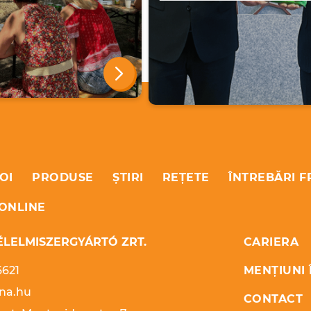
OI
PRODUSE
ȘTIRI
REȚETE
ÎNTREBĂRI 
ONLINE
LELMISZERGYÁRTÓ ZRT.
CARIERA
6621
MENȚIUNI 
na.hu
CONTACT