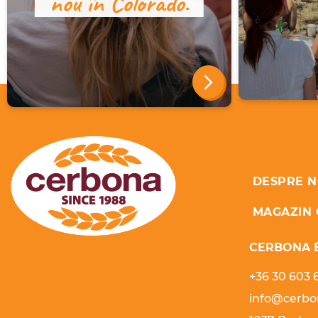
nou în Colorado.
DESPRE N
MAGAZIN 
CERBONA É
+36 30 603 
info@cerbo