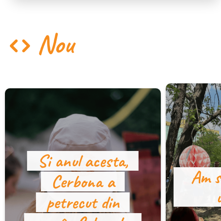
Nou
Si anul acesta,
Am s
Cerbona a
petrecut din