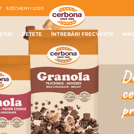
T
SZÉCHENYI 2020
ȘTIRI
REȚETE
ÎNTREBĂRI FRECVENTE
MAG
Me
ov
Încer