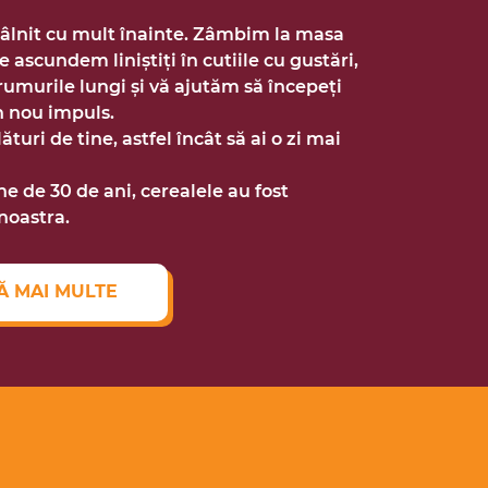
âlnit cu mult înainte. Zâmbim la masa
ne ascundem liniștiți în cutiile cu gustări,
umurile lungi și vă ajutăm să începeți
n nou impuls.
turi de tine, astfel încât să ai o zi mai
e de 30 de ani, cerealele au fost
noastra.
Ă MAI MULTE