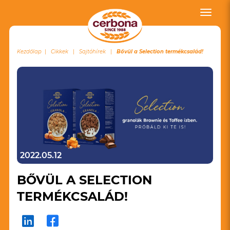
Toggle
naviga
Kezdőlap
Cikkek
Sajtóhírek
Bővül a Selection termékcsalád!
2022.05.12
BŐVÜL A SELECTION
TERMÉKCSALÁD!