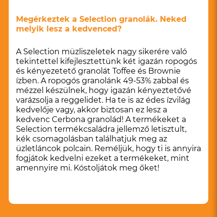
Megérkeztek a Selection granolák. Neked
melyik lesz a kedvenced?
A Selection müzliszeletek nagy sikerére való
tekintettel kifejlesztettünk két igazán ropogós
és kényezetető granolát Toffee és Brownie
ízben. A ropogós granolánk 49-53% zabbal és
mézzel készülnek, hogy igazán kényeztetővé
varázsolja a reggelidet. Ha te is az édes ízvilág
kedvelője vagy, akkor biztosan ez lesz a
kedvenc Cerbona granolád! A termékeket a
Selection termékcsaládra jellemző letisztult,
kék csomagolásban találhatjuk meg az
üzletláncok polcain. Reméljük, hogy ti is annyira
fogjátok kedvelni ezeket a termékeket, mint
amennyire mi. Kóstoljátok meg őket!