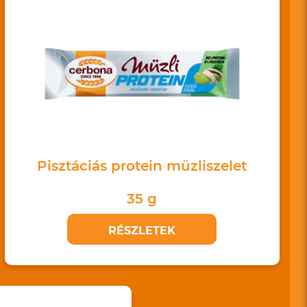
Pisztáciás protein müzliszelet
35 g
RÉSZLETEK