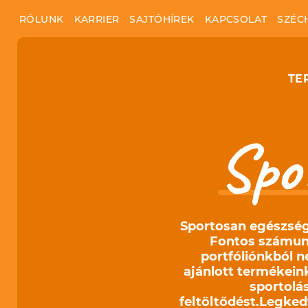
RÓLUNK
KARRIER
SAJTÓHÍREK
KAPCSOLAT
SZÉC
TE
Spo
Sportosan egészség
Fontos számunk
portfóliónkból 
ajánlott termékeink
sportolá
feltöltődést.Legked