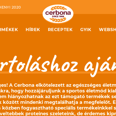
HENYI 2020
RMÉKEK
HÍREK
RECEPTEK
GYIK
WEBS
rtoláshoz aján
es! A Cerbona elkötelezett az egészséges éle
ra, hogy hozzájáruljunk a sportos életmód kial
nem hiányozhatnak az ezt támogató termékek s
 között mindenki megtalálhatja a megfelelőt. Ed
s közben fogyasztható speciális termékeinkkel s
veltebbek proteines szeleteink, de érdemes kipr