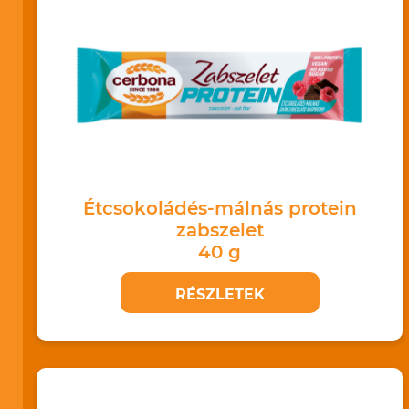
Étcsokoládés-málnás protein
zabszelet
40 g
RÉSZLETEK