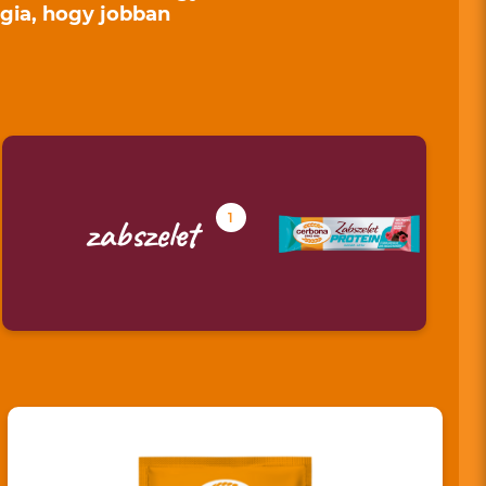
rgia, hogy jobban
1
zabszelet