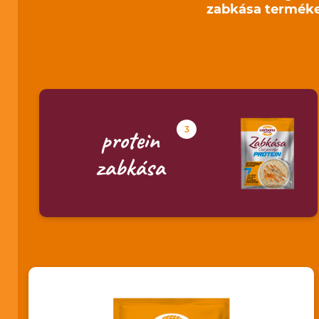
zabkása termékek
3
protein
zabkása