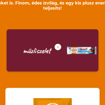
et is. Finom, édes ízvilág, és egy kis plusz ene
teljesíts!
6
müzliszelet