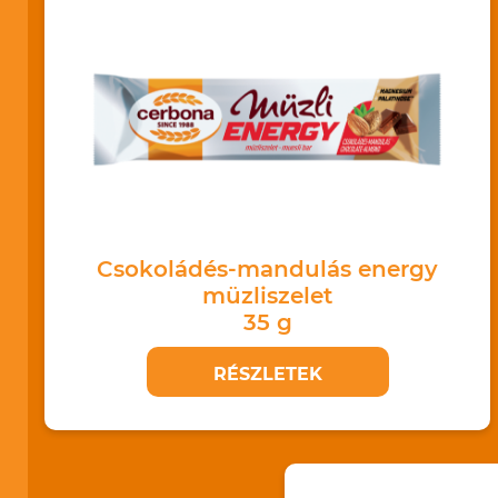
Csokoládés-mandulás energy
müzliszelet
35 g
RÉSZLETEK