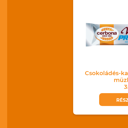
Csokoládés-ka
müzl
3
RÉS