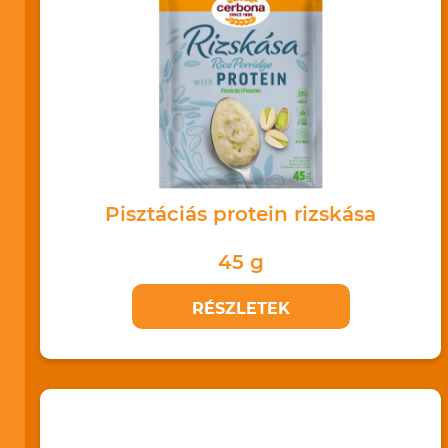
Pisztáciás protein rizskása
45 g
RÉSZLETEK