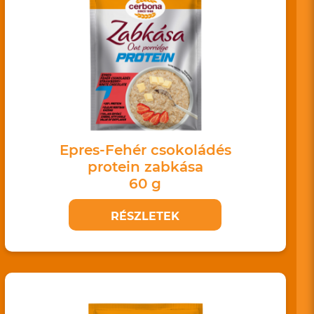
Epres-Fehér csokoládés
protein zabkása
60 g
RÉSZLETEK