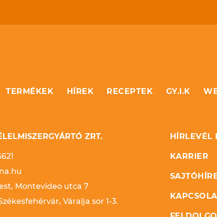
TERMÉKEK
HÍREK
RECEPTEK
GY.I.K
WE
LELMISZERGYÁRTÓ ZRT.
HÍRLEVÉL
6621
KARRIER
na.hu
SAJTÓHÍR
st, Montevideo utca 7
KAPCSOLA
zékesfehérvár, Váralja sor 1-3.
FELDOLGO