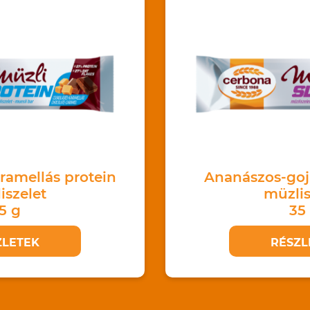
ramellás protein
Ananászos-goj
iszelet
müzlis
5 g
35
ZLETEK
RÉSZL