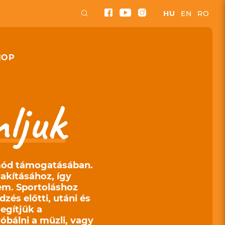
HU
EN
RO
HOP
ljuk
tmód támogatásában.
akításához, így
em. Sportoláshoz
zés előtti, utáni és
egítjük a
óbálni a müzli, vagy