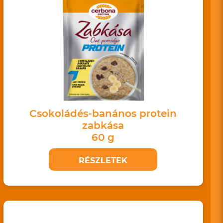
Csokoládés-banános protein
zabkása
60 g
RÉSZLETEK