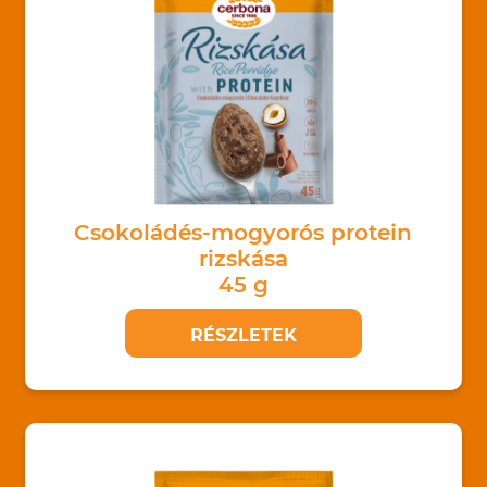
Csokoládés-mogyorós protein
rizskása
45 g
RÉSZLETEK