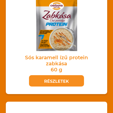
Sós karamell ízű protein
zabkása
60 g
RÉSZLETEK