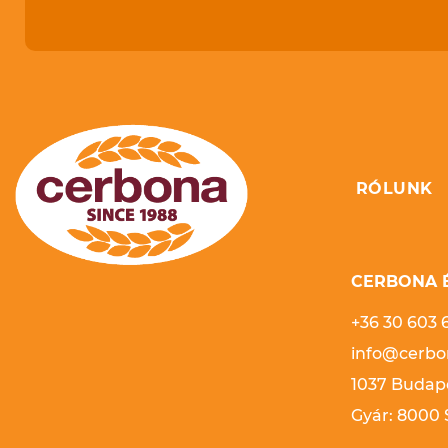
RÓLUNK
CERBONA É
+36 30 603 
info@cerbo
1037 Budape
Gyár: 8000 S