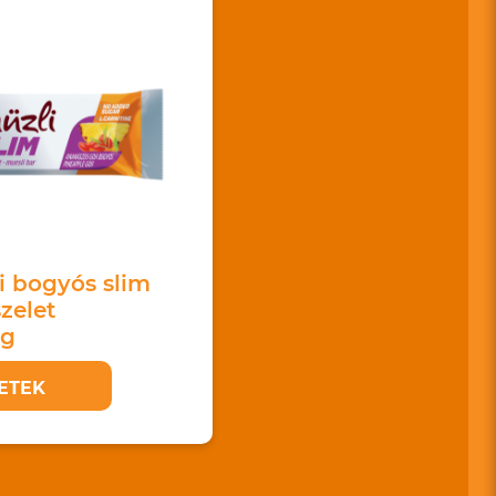
i bogyós slim
zelet
 g
ETEK