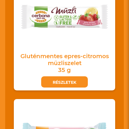
Gluténmentes epres-citromos
müzliszelet
35 g
RÉSZLETEK