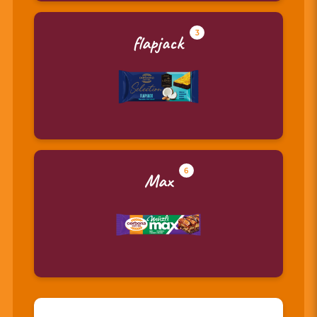
3
flapjack
6
Max