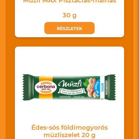
Müzli MAX Pisztáciás-málnás
30 g
RÉSZLETEK
Édes-sós földimogyorós
müzliszelet 20 g