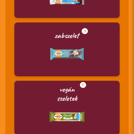
9
zabszelet
11
vegán
szeletek