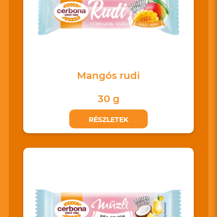
Mangós rudi
30 g
RÉSZLETEK