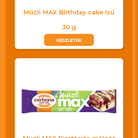
Müzli MAX Birthday cake ízű
30 g
RÉSZLETEK