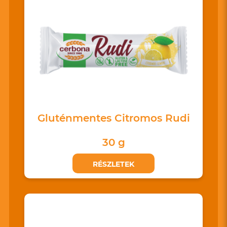
Gluténmentes Citromos Rudi
30 g
RÉSZLETEK