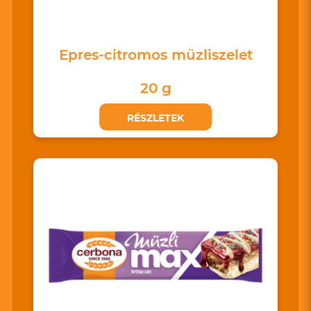
Epres-citromos müzliszelet
20 g
RÉSZLETEK