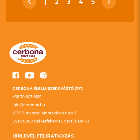
1
2
3
4
5
CERBONA ÉLELMISZERGYÁRTÓ ZRT.
+36 30 603 6621
info@cerbona.hu
1037 Budapest, Montevideo utca 7
Gyár: 8000 Székesfehérvár, Váralja sor 1-3.
HÍRLEVÉL FELIRATKOZÁS