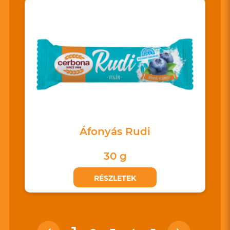
Áfonyás Rudi
30 g
RÉSZLETEK