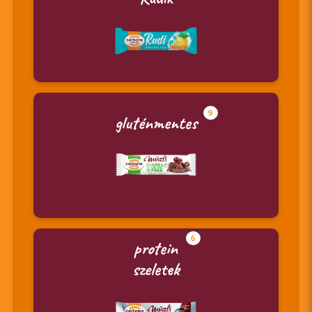
9
gluténmentes
6
protein
szeletek