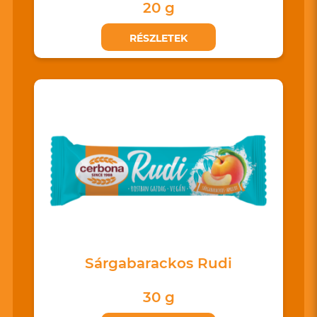
20 g
RÉSZLETEK
Sárgabarackos Rudi
30 g