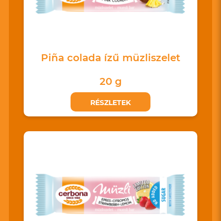
Piña colada ízű müzliszelet
20 g
RÉSZLETEK