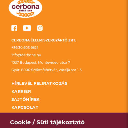
CERBONA ÉLELMISZERGYÁRTÓ ZRT.
+36 30 603 6621
info@cerbona.hu
1037 Budapest, Montevideo utca 7
Gyár: 8000 Székesfehérvár, Váralja sor 1-3.
HÍRLEVÉL FELIRATKOZÁS
KARRIER
SAJTÓHÍREK
KAPCSOLAT
FELDOLGOZÓ ÜZEMEK FEJLESZTÉSÉNEK
TÁMOGATÁSA KAP
Cookie / Süti tájékoztató