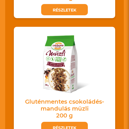
RÉSZLETEK
Gluténmentes csokoládés-
mandulás müzli
200 g
RÉSZLETEK