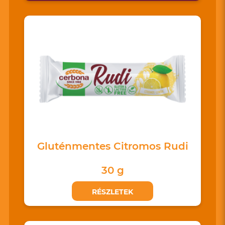
Gluténmentes Citromos Rudi
30 g
RÉSZLETEK