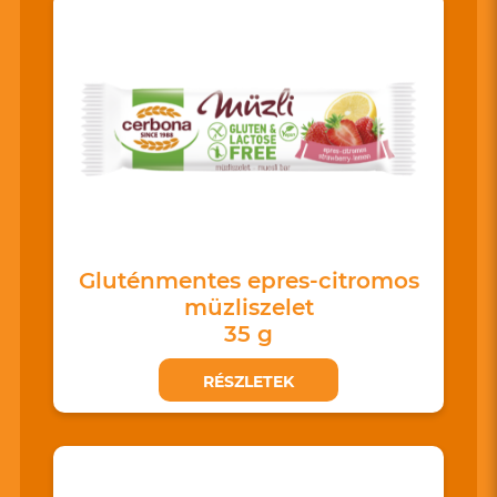
Gluténmentes epres-citromos
müzliszelet
35 g
RÉSZLETEK