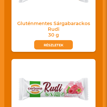
Gluténmentes Sárgabarackos
Rudi
30 g
RÉSZLETEK