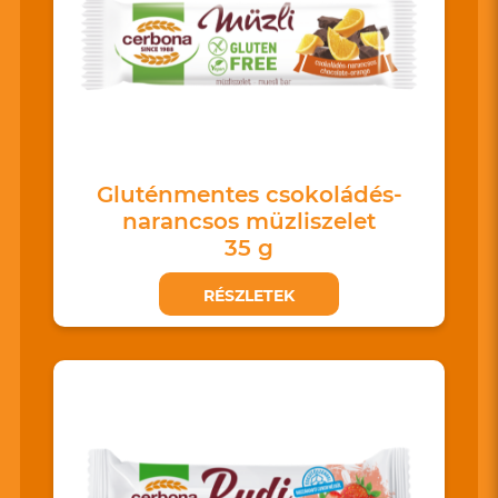
Gluténmentes csokoládés-
narancsos müzliszelet
35 g
RÉSZLETEK