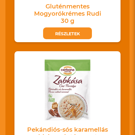
Gluténmentes
Mogyorókrémes Rudi
30 g
RÉSZLETEK
Pekándiós-sós karamellás