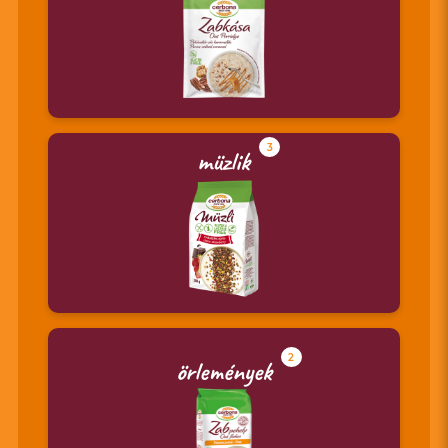
3
müzlik
2
örlemények