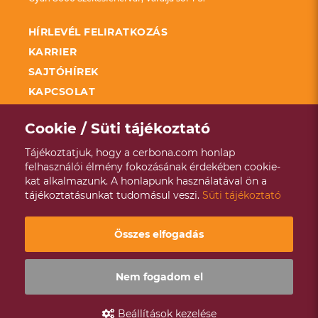
HÍRLEVÉL FELIRATKOZÁS
KARRIER
SAJTÓHÍREK
KAPCSOLAT
FELDOLGOZÓ ÜZEMEK FEJLESZTÉSÉNEK
TÁMOGATÁSA KAP
Cookie / Süti tájékoztató
SZÉCHENYI 2020
Tájékoztatjuk, hogy a cerbona.com honlap
ADATKEZELÉSI TÁJÉKOZTATÓ
felhasználói élmény fokozásának érdekében cookie-
kat alkalmazunk. A honlapunk használatával ön a
VISSZAÉLÉS BEJELENTÉSI RENDSZER
tájékoztatásunkat tudomásul veszi.
Süti tájékoztató
ÉVES ENERGETIKAI JELENTÉS
Copyright © 2021 - 2026 Cerbona |
Designed & Powered by
Összes elfogadás
Positive Adamsky
Nem fogadom el
Beállítások kezelése