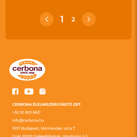
1
2
CERBONA ÉLELMISZERGYÁRTÓ ZRT.
+36 30 603 6621
info@cerbona.hu
1037 Budapest, Montevideo utca 7
Gyár: 8000 Székesfehérvár, Váralja sor 1-3.