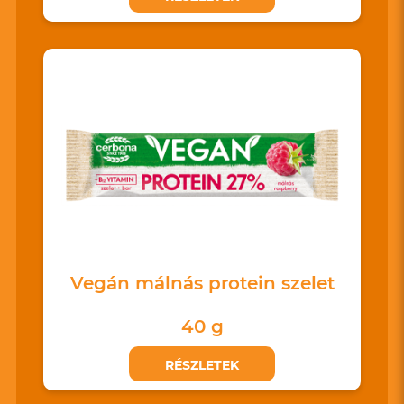
Vegán málnás protein szelet
40 g
RÉSZLETEK