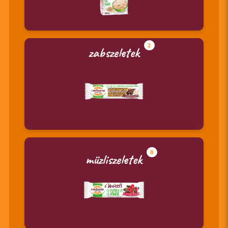
2
zabszeletek
8
müzliszeletek