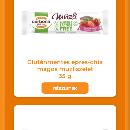
Gluténmentes epres-chia
magos müzliszelet
35 g
RÉSZLETEK