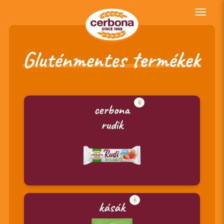
Toggle
naviga
Gluténmentes termékek
6
cerbona
rudik
6
kásák