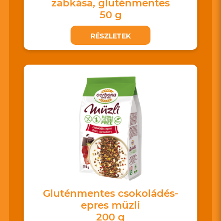
zabkása, gluténmentes
50 g
RÉSZLETEK
Gluténmentes csokoládés-
epres müzli
200 g