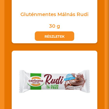
Gluténmentes Málnás Rudi
30 g
RÉSZLETEK