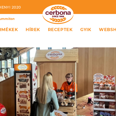
HENYI 2020
Summiton
RMÉKEK
HÍREK
RECEPTEK
GYIK
WEBS