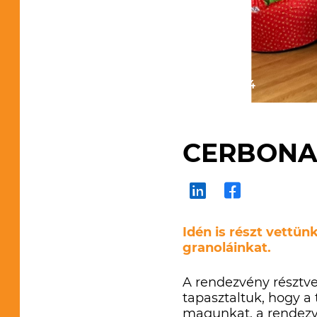
2025.04.14
CERBONA
Idén is részt vettü
granoláinkat.
A rendezvény résztve
tapasztaltuk, hogy a 
magunkat, a rendezvé