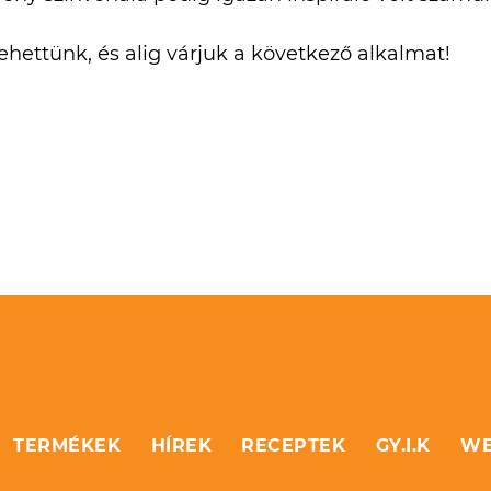
ehettünk, és alig várjuk a következő alkalmat!
TERMÉKEK
HÍREK
RECEPTEK
GY.I.K
WE