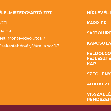
LELMISZERGYÁRTÓ ZRT.
HÍRLEVÉL
6621
KARRIER
na.hu
SAJTÓHÍR
st, Montevideo utca 7
KAPCSOLA
zékesfehérvár, Váralja sor 1-3.
FELDOLGO
FEJLESZT
KAP
SZÉCHENYI
ADATKEZE
VISSZAÉLÉ
RENDSZER
ÉVES ENER