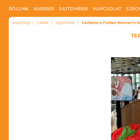
RÓLUNK
KARRIER
SAJTÓHÍREK
KAPCSOLAT
SZÉC
Kezdőlap
Cikkek
Sajtóhírek
Cerbona a Forbes Women’s 
TE