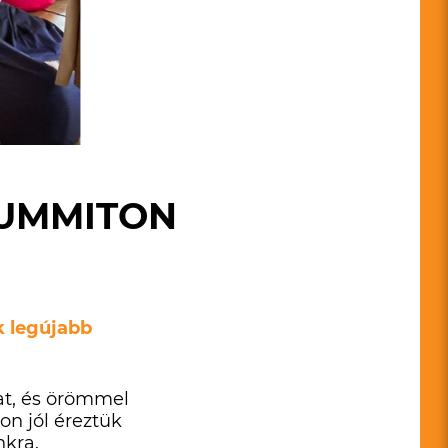
SUMMITON
k legújabb
at, és örömmel
on jól éreztük
nkra.