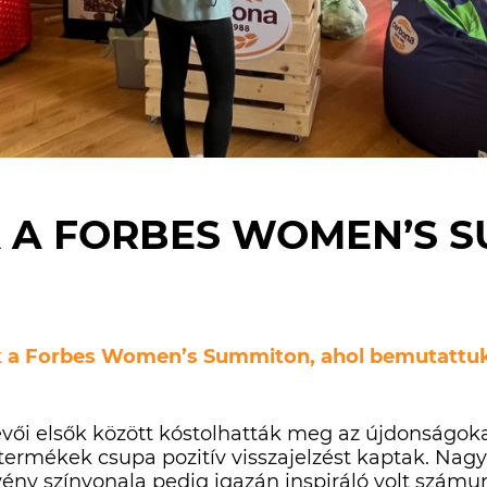
 A FORBES WOMEN’S 
nk a Forbes Women’s Summiton, ahol bemutattu
vői elsők között kóstolhatták meg az újdonságok
termékek csupa pozitív visszajelzést kaptak. Nagy
ny színvonala pedig igazán inspiráló volt számu