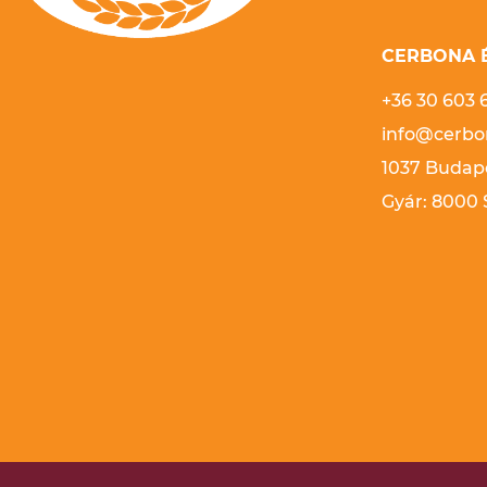
CERBONA É
+36 30 603 
info@cerbo
1037 Budape
Gyár: 8000 S