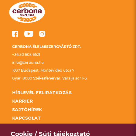
CERBONA ÉLELMISZERGYÁRTÓ ZRT.
+36 30 603 6621
info@cerbona.hu
1037 Budapest, Montevideo utca 7
Gyár: 8000 Székesfehérvár, Váralja sor 1-3.
HÍRLEVÉL FELIRATKOZÁS
KARRIER
SAJTÓHÍREK
KAPCSOLAT
FELDOLGOZÓ ÜZEMEK FEJLESZTÉSÉNEK
TÁMOGATÁSA KAP
Cookie / Süti tájékoztató