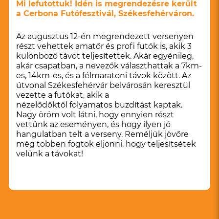
Mi lefutottuk! Idén is megrendezésre került
a Cerbona Futófesztivál, Székesfehérváron.
Az augusztus 12-én megrendezett versenyen
részt vehettek amatőr és profi futók is, akik 3
különböző távot teljesítettek. Akár egyénileg,
akár csapatban, a nevezők választhattak a 7km-
es, 14km-es, és a félmaratoni távok között. Az
útvonal Székesfehérvár belvárosán keresztül
vezette a futókat, akik a
nézelődőktől folyamatos buzdítást kaptak.
Nagy öröm volt látni, hogy ennyien részt
vettünk az eseményen, és hogy ilyen jó
hangulatban telt a verseny. Reméljük jövőre
még többen fogtok eljönni, hogy teljesítsétek
velünk a távokat!