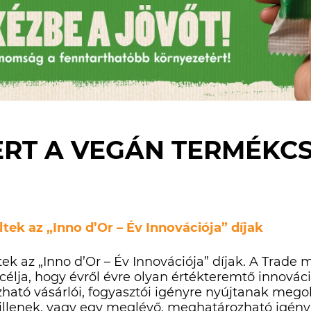
ERT A VEGÁN TERMÉKC
tek az „Inno d’Or – Év Innovációja” díjak
ek az „Inno d’Or – Év Innovációja” díjak. A
Trade 
 célja, hogy évről évre olyan értékteremtő innovác
tó vásárlói, fogyasztói igényre nyújtanak megol
illenek, vagy egy meglévő, meghatározható igényb