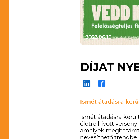
2022.06.10
DÍJAT NY
Ismét átadásra kerül
Ismét átadásra került
életre hívott verseny
amelyek meghatározha
nevesíthető trendbe 