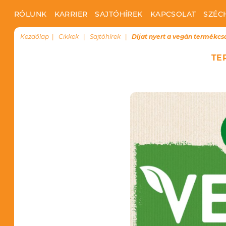
RÓLUNK
KARRIER
SAJTÓHÍREK
KAPCSOLAT
SZÉC
Kezdőlap
Cikkek
Sajtóhírek
Díjat nyert a vegán termékcs
TE