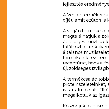
fejlesztés eredménye
A Vegán termékeink a
díját, amit ezúton is
A vegán termékcsalád
megtalálhatjuk a zöld
Zöldséges müzliszel
találkozhattunk ilyen
általános müzliszele
termékeinkhez nem ha
receptúrát, hogy a f
új, zöldséges ízvilágb
A termékcsalád többi
proteinszeleteinket,
is tartalmaznak. Elk
megalkottuk az igazá
Köszönjük az elisme