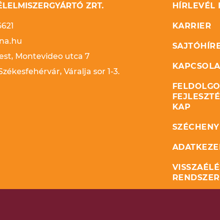
LELMISZERGYÁRTÓ ZRT.
HÍRLEVÉL
6621
KARRIER
na.hu
SAJTÓHÍR
st, Montevideo utca 7
KAPCSOLA
zékesfehérvár, Váralja sor 1-3.
FELDOLGO
FEJLESZT
KAP
SZÉCHENYI
ADATKEZE
VISSZAÉLÉ
RENDSZER
ÉVES ENER