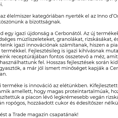
i.
z élelmiszer kategóriában nyerték el az Inno d’Or
 köszönünk a bizottságnak.
 egy igazi újdonság a Cerbonától. Az új terméke
séges müzliszeleteket, granolákat, rizskásákat, és
eteink igazi innovációnak számítanak, hiszen a 
 termékkel. Fejlesztésileg is igazi kihívásnak muta
teink receptúrájában fontos összetevő a méz, ami
sználhattunk fel. Hosszas fejlesztések során kid
ogyasztók, a már jól ismert minőséget kapják a Cer
an.
 terméke is innováció az elétünkben. Kifejlesztet
 amik amellett, hogy magas proteintartalmúak, ho
észítettük a piacon lévő legkrémesebb vegán rizsk
n ropógos, hozzáadott cukor és édesítőszer nélkül
rést a
Trade magazin
csapatának!