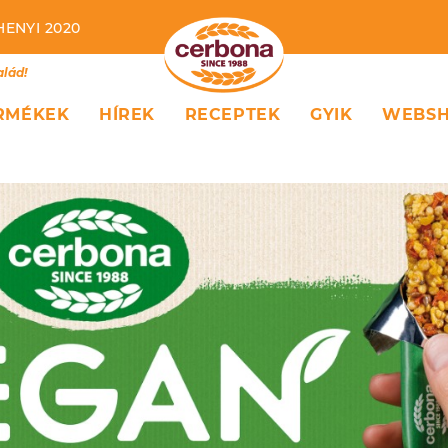
HENYI 2020
alád!
RMÉKEK
HÍREK
RECEPTEK
GYIK
WEBS