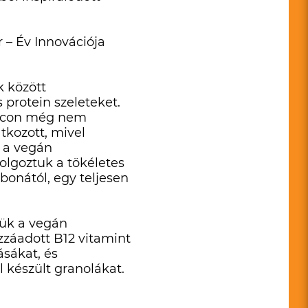
 – Év Innovációja
k között
 protein szeleteket.
piacon még nem
tkozott, mivel
t a vegán
olgoztuk a tökéletes
bonától, egy teljesen
tük a vegán
zzáadott B12 vitamint
ásákat, és
 készült granolákat.