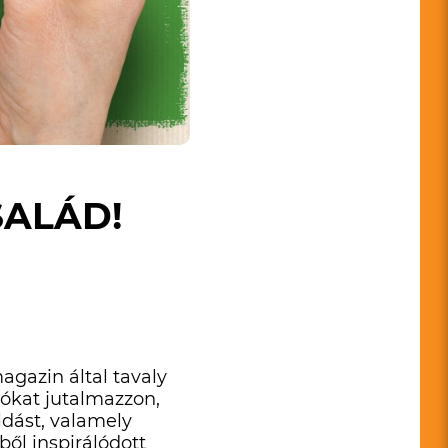
SALÁD!
magazin
által tavaly
iókat jutalmazzon,
dást, valamely
ől inspirálódott