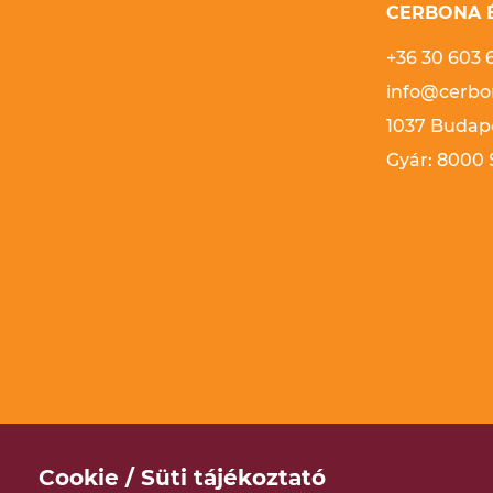
CERBONA É
+36 30 603 
info@cerbo
1037 Budape
Gyár: 8000 S
Cookie / Süti tájékoztató