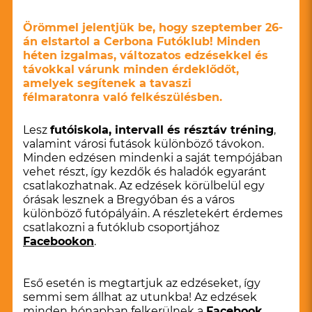
Örömmel jelentjük be, hogy szeptember 26-
án elstartol a Cerbona Futóklub! Minden
héten izgalmas, változatos edzésekkel és
távokkal várunk minden érdeklődőt,
amelyek segítenek a tavaszi
félmaratonra való felkészülésben.
Lesz
futóiskola, intervall és résztáv tréning
,
valamint városi futások különböző távokon.
Minden edzésen mindenki a saját tempójában
vehet részt, így kezdők és haladók egyaránt
csatlakozhatnak. Az edzések körülbelül egy
órásak lesznek a Bregyóban és a város
különböző futópályáin. A részletekért érdemes
csatlakozni a futóklub csoportjához
Facebookon
.
Eső esetén is megtartjuk az edzéseket, így
semmi sem állhat az utunkba! Az edzések
minden hónapban felkerülnek a
Facebook