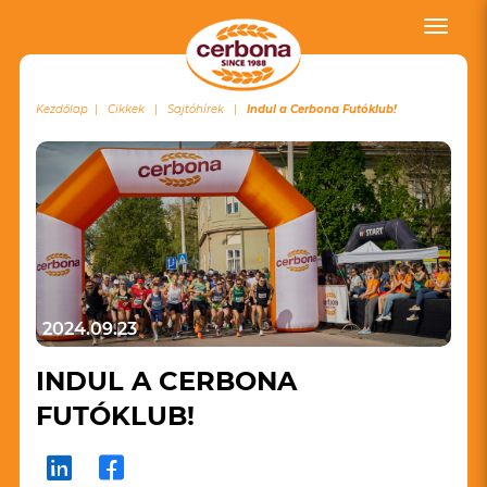
Toggle
naviga
Kezdőlap
Cikkek
Sajtóhírek
Indul a Cerbona Futóklub!
2024.09.23
INDUL A CERBONA
FUTÓKLUB!