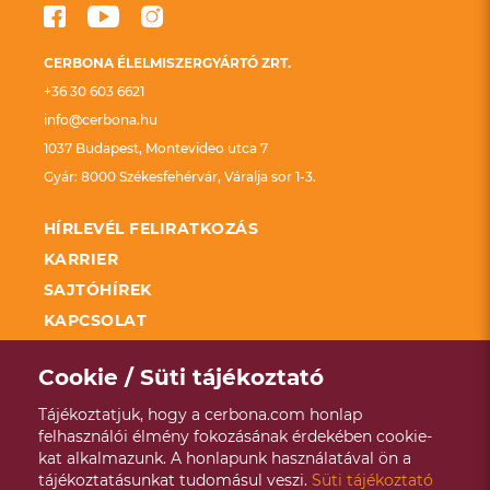
CERBONA ÉLELMISZERGYÁRTÓ ZRT.
+36 30 603 6621
info@cerbona.hu
1037 Budapest, Montevideo utca 7
Gyár: 8000 Székesfehérvár, Váralja sor 1-3.
HÍRLEVÉL FELIRATKOZÁS
KARRIER
SAJTÓHÍREK
KAPCSOLAT
FELDOLGOZÓ ÜZEMEK FEJLESZTÉSÉNEK
TÁMOGATÁSA KAP
Cookie / Süti tájékoztató
SZÉCHENYI 2020
Tájékoztatjuk, hogy a cerbona.com honlap
ADATKEZELÉSI TÁJÉKOZTATÓ
felhasználói élmény fokozásának érdekében cookie-
kat alkalmazunk. A honlapunk használatával ön a
VISSZAÉLÉS BEJELENTÉSI RENDSZER
tájékoztatásunkat tudomásul veszi.
Süti tájékoztató