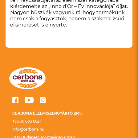
termékcsaládjával az élelmiszer kategóriában
kiérdemelte az ,,Inno d’Or – Év innovációja” díjat.
Nagyon büszkék vagyunk rá, hogy termékünk
nem csak a fogyasztók, hanem a szakmai zsűri
elismerését is elnyerte.
CERBONA ÉLELMISZERGYÁRTÓ ZRT.
+36 30 603 6621
info@cerbona.hu
1037 Budapest, Montevideo utca 7