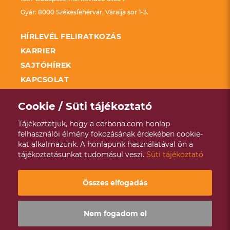
Gyár: 8000 Székesfehérvár, Váralja sor 1-3.
HÍRLEVÉL FELIRATKOZÁS
KARRIER
SAJTÓHÍREK
KAPCSOLAT
FELDOLGOZÓ ÜZEMEK FEJLESZTÉSÉNEK
TÁMOGATÁSA KAP
Cookie / Süti tájékoztató
SZÉCHENYI 2020
Tájékoztatjuk, hogy a cerbona.com honlap
ADATKEZELÉSI TÁJÉKOZTATÓ
felhasználói élmény fokozásának érdekében cookie-
kat alkalmazunk. A honlapunk használatával ön a
VISSZAÉLÉS BEJELENTÉSI RENDSZER
tájékoztatásunkat tudomásul veszi.
Süti tájékoztató
ÉVES ENERGETIKAI JELENTÉS
Copyright © 2021 - 2026 Cerbona |
Designed & Powered by
Összes elfogadás
Positive Adamsky
Nem fogadom el