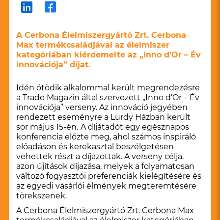
A Cerbona Élelmiszergyártó Zrt. Cerbona
Max termékcsaládjával az élelmiszer
kategóriában kiérdemelte az ,,Inno d’Or – Év
innovációja” díjat.
Idén ötödik alkalommal került megrendezésre
a Trade Magazin által szervezett ,,Inno d’Or – Év
innovációja” verseny. Az innováció jegyében
rendezett eseményre a Lurdy Házban került
sor május 15-én.
A díjátadót egy egésznapos
konferencia előzte meg, ahol számos inspiráló
előadáson és kerekasztal beszélgetésen
vehettek részt a díjazottak. A verseny célja,
azon újítások díjazása, melyek a folyamatosan
változó fogyasztói preferenciák kielégítésére és
az egyedi vásárlói élmények megteremtésére
törekszenek.
A Cerbona Élelmiszergyártó Zrt. Cerbona Max