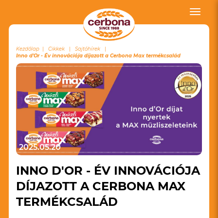
Toggle
naviga
Kezdőlap
Cikkek
Sajtóhírek
Inno d'Or - Év innovációja díjazott a Cerbona Max termékcsalád
2025.05.20
INNO D'OR - ÉV INNOVÁCIÓJA
DÍJAZOTT A CERBONA MAX
TERMÉKCSALÁD