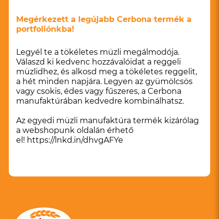
Megérkezett a legújabb Cerbona termék a
portfoliónkba!
Legyél te a tökéletes müzli megálmodója.
Válaszd ki kedvenc hozzávalóidat a reggeli
müzlidhez, és alkosd meg a tökéletes reggelit,
a hét minden napjára. Legyen az gyümölcsös
vagy csokis, édes vagy fűszeres, a Cerbona
manufaktúrában kedvedre kombinálhatsz.
Az egyedi müzli manufaktúra termék kizárólag
a webshopunk oldalán érhető
el!
https://lnkd.in/dhvgAFYe