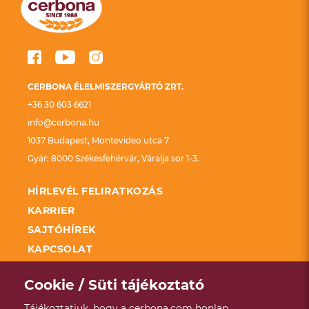
CERBONA ÉLELMISZERGYÁRTÓ ZRT.
+36 30 603 6621
info@cerbona.hu
1037 Budapest, Montevideo utca 7
Gyár: 8000 Székesfehérvár, Váralja sor 1-3.
HÍRLEVÉL FELIRATKOZÁS
KARRIER
SAJTÓHÍREK
KAPCSOLAT
FELDOLGOZÓ ÜZEMEK FEJLESZTÉSÉNEK
TÁMOGATÁSA KAP
Cookie / Süti tájékoztató
SZÉCHENYI 2020
Tájékoztatjuk, hogy a cerbona.com honlap