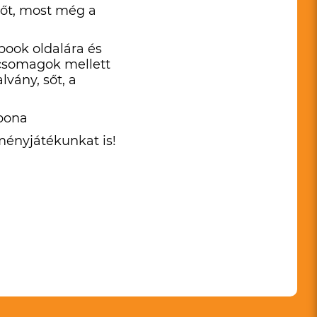
sőt, most még a
book oldalára és
csomagok mellett
lvány, sőt, a
rbona
ményjátékunkat is!