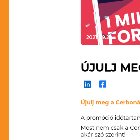
2021.09.22
ÚJULJ ME
Újulj meg a Cerbonáva
A promóció időtartama
Most nem csak a Cerb
akár szó szerint!