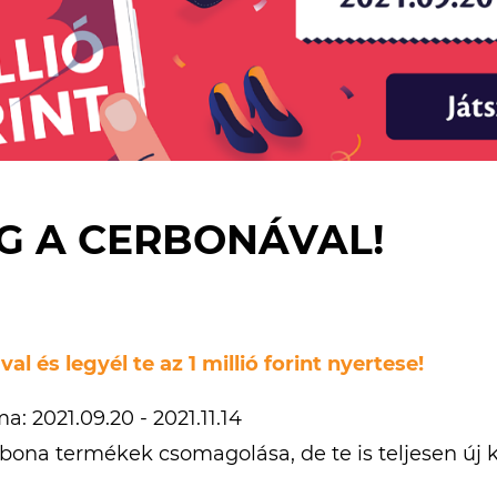
G A CERBONÁVAL!
l és legyél te az 1 millió forint nyertese!
: 2021.09.20 - 2021.11.14
ona termékek csomagolása, de te is teljesen új k