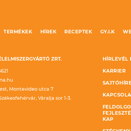
TERMÉKEK
HÍREK
RECEPTEK
GY.I.K
WE
LELMISZERGYÁRTÓ ZRT.
HÍRLEVÉL
6621
KARRIER
na.hu
SAJTÓHÍR
st, Montevideo utca 7
KAPCSOLA
zékesfehérvár, Váralja sor 1-3.
FELDOLGO
FEJLESZT
KAP