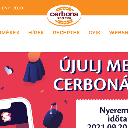
HENYI 2020
RMÉKEK
HÍREK
RECEPTEK
GYIK
WEBS