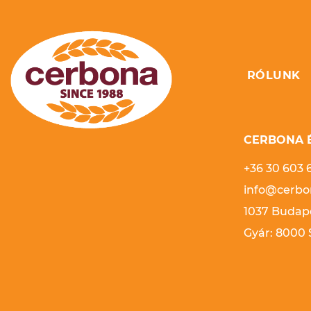
RÓLUNK
CERBONA É
+36 30 603 
info@cerbo
1037 Budape
Gyár: 8000 S