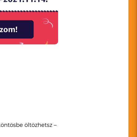
öntösbe öltözhetsz –