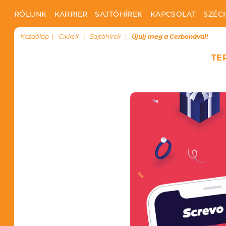
RÓLUNK
KARRIER
SAJTÓHÍREK
KAPCSOLAT
SZÉC
Kezdőlap
Cikkek
Sajtóhírek
Újulj meg a Cerbonával!
TE