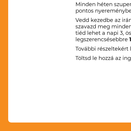
Minden héten szuper
pontos nyereménybe 
Vedd kezedbe az irán
szavazd meg minden 
tiéd lehet a napi 3, 
legszerencsésebbre
További részeltekért 
Töltsd le hozzá az i