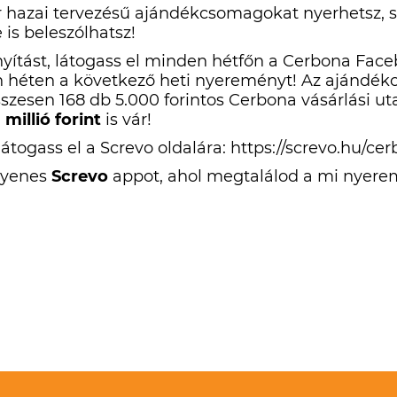
 hazai tervezésű ajándékcsomagokat nyerhetsz, 
is beleszólhatsz!
yítást, látogass el minden hétfőn a Cerbona Face
héten a következő heti nyereményt! Az ajándék
összesen 168 db 5.000 forintos Cerbona vásárlási uta
1 millió forint
is vár!
látogass el a Screvo oldalára:
https://screvo.hu/ce
ngyenes
Screvo
appot, ahol megtalálod a mi nyere