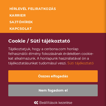
HÍRLEVÉL FELIRATKOZÁS
KARRIER
SAJTÓHÍREK
KAPCSOLAT
FELDOLGOZÓ ÜZEMEK FEJLESZTÉSÉNEK
TÁMOGATÁSA KAP
Cookie / Süti tájékoztató
SZÉCHENYI 2020
Tájékoztatjuk, hogy a cerbona.com honlap
ADATKEZELÉSI TÁJÉKOZTATÓ
felhasználói élmény fokozásának érdekében cookie-
kat alkalmazunk. A honlapunk használatával ön a
VISSZAÉLÉS BEJELENTÉSI RENDSZER
tájékoztatásunkat tudomásul veszi.
Süti tájékoztató
ÉVES ENERGETIKAI JELENTÉS
Copyright © 2021 - 2026 Cerbona |
Designed & Powered by
Összes elfogadás
Positive Adamsky
Nem fogadom el
Beállítások kezelése