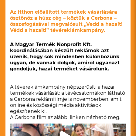
Az itthon előállított termékek vásárlására
ösztönöz a húsz cég – köztük a Cerbona –
összefogásával megvalósult „Vedd a hazait!
Védd a hazait!” tévéreklámkampány.
A Magyar Termék Nonprofit Kft.
koordinálásában készült reklámok azt
üzenik, hogy sok mindenben különbözünk
ugyan, de vannak dolgok, amiről ugyanazt
gondoljuk, hazai terméket vásárolunk.
A tévéreklámkampány népszerűsíti a hazai
termékek vásárlását: a tévécsatornákon látható
a Cerbona reklámfilmje is novemberben, amit
online és közösségi média aktivitások
egészítenek ki.
A Cerbona film az alábbi linken nézhető meg.