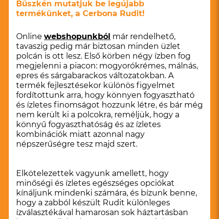
Büszkén mutatjuk be legújabb
termékünket, a Cerbona Rudit!
Online
webshopunkból
már rendelhető,
tavaszig pedig már biztosan minden üzlet
polcán is ott lesz. Első körben négy ízben fog
megjelenni a piacon: mogyorókrémes, málnás,
epres és sárgabarackos változatokban. A
termék fejlesztésekor különös figyelmet
fordítottunk arra, hogy könnyen fogyasztható
és ízletes finomságot hozzunk létre, és bár még
nem került ki a polcokra, reméljük, hogy a
könnyű fogyaszthatóság és az ízletes
kombinációk miatt azonnal nagy
népszerűségre tesz majd szert.
Elkötelezettek vagyunk amellett, hogy
minőségi és ízletes egészséges opciókat
kínáljunk mindenki számára, és bízunk benne,
hogy a zabból készült Rudit különleges
ízválasztékával hamarosan sok háztartásban