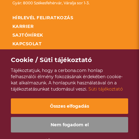
Gyár: 8000 Székesfehérvár, Váralja sor 1-3.
HÍRLEVÉL FELIRATKOZÁS
KARRIER
SAJTÓHÍREK
KAPCSOLAT
FELDOLGOZÓ ÜZEMEK FEJLESZTÉSÉNEK
TÁMOGATÁSA KAP
Cookie / Süti tájékoztató
SZÉCHENYI 2020
Tájékoztatjuk, hogy a cerbona.com honlap
ADATKEZELÉSI TÁJÉKOZTATÓ
felhasználói élmény fokozásának érdekében cookie-
kat alkalmazunk. A honlapunk használatával ön a
VISSZAÉLÉS BEJELENTÉSI RENDSZER
tájékoztatásunkat tudomásul veszi.
Süti tájékoztató
ÉVES ENERGETIKAI JELENTÉS
Copyright © 2021 - 2026 Cerbona |
Designed & Powered by
Összes elfogadás
Positive Adamsky
Nem fogadom el