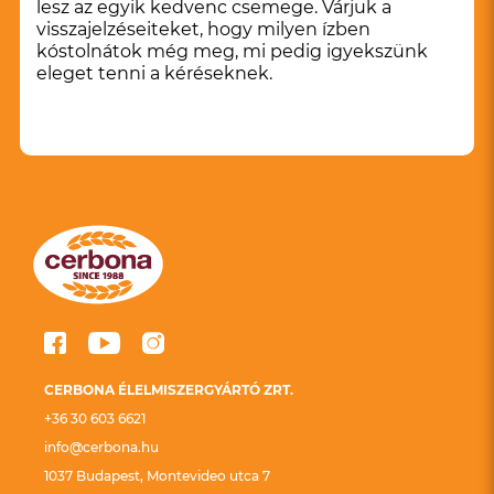
lesz az egyik kedvenc csemege. Várjuk a
visszajelzéseiteket, hogy milyen ízben
kóstolnátok még meg, mi pedig igyekszünk
eleget tenni a kéréseknek.
CERBONA ÉLELMISZERGYÁRTÓ ZRT.
+36 30 603 6621
info@cerbona.hu
1037 Budapest, Montevideo utca 7