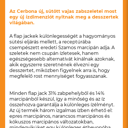
Az Cerbona új, sütött vajas zabszeletei most
egy új ízdimenziót nyitnak meg a desszertek
világában.
A flap jackek különlegességét a hagyományos
sütési eljárás mellett, a receptúrába
csempészett eredeti Szamos marcipán adja. A
szeletek nem csupán ízletesek, hanem
egészségesebb alternatívát kínálnak azoknak,
akik egyszerre szeretnének élvezni egy
desszertet, miközben figyelnek arra is, hogy
megfelelő rost mennyiséget fogyasszanak.
Minden flap jack 31% zabpehelyből és 14%
marcipánból készül, így a minőség és az íz
összehozva garantálja a különleges ízélményt.
Az új termék három izgalmas ízben érhető el:
epres marcipános, narancsos marcipános és
kókuszos marcipános változatokban,
mindegyiküket egy különleges étbevonóba