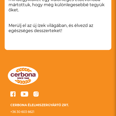
mártottuk, hogy még különlegesebbé tegyük
őket.
Merülj el az új ízek világában, és élvezd az
egészséges desszerteket!
CERBONA ÉLELMISZERGYÁRTÓ ZRT.
+36 30 603 6621