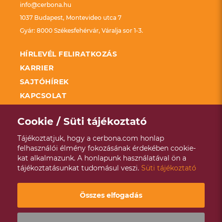
info@cerbona.hu
1037 Budapest, Montevideo utca 7
Gyár: 8000 Székesfehérvár, Váralja sor 1-3.
HÍRLEVÉL FELIRATKOZÁS
KARRIER
SAJTÓHÍREK
KAPCSOLAT
FELDOLGOZÓ ÜZEMEK FEJLESZTÉSÉNEK
TÁMOGATÁSA KAP
Cookie / Süti tájékoztató
SZÉCHENYI 2020
Tájékoztatjuk, hogy a cerbona.com honlap
ADATKEZELÉSI TÁJÉKOZTATÓ
felhasználói élmény fokozásának érdekében cookie-
kat alkalmazunk. A honlapunk használatával ön a
VISSZAÉLÉS BEJELENTÉSI RENDSZER
tájékoztatásunkat tudomásul veszi.
Süti tájékoztató
ÉVES ENERGETIKAI JELENTÉS
Copyright © 2021 - 2026 Cerbona |
Designed & Powered by
Összes elfogadás
Positive Adamsky