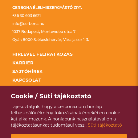
CERBONA ÉLELMISZERGYÁRTÓ ZRT.
+36 30 603 6621
info@cerbona.hu
1037 Budapest, Montevideo utca 7
Gyár: 8000 Székesfehérvár, Váralja sor 1-3.
HÍRLEVÉL FELIRATKOZÁS
KARRIER
SAJTÓHÍREK
KAPCSOLAT
FELDOLGOZÓ ÜZEMEK FEJLESZTÉSÉNEK
TÁMOGATÁSA KAP
Cookie / Süti tájékoztató
SZÉCHENYI 2020
Tájékoztatjuk, hogy a cerbona.com honlap
ADATKEZELÉSI TÁJÉKOZTATÓ
felhasználói élmény fokozásának érdekében cookie-
kat alkalmazunk. A honlapunk használatával ön a
VISSZAÉLÉS BEJELENTÉSI RENDSZER
tájékoztatásunkat tudomásul veszi.
Süti tájékoztató
ÉVES ENERGETIKAI JELENTÉS