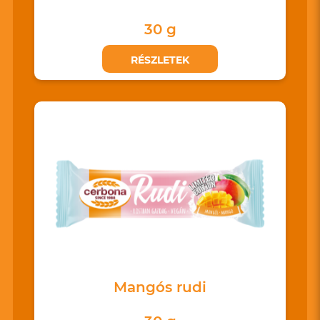
30 g
RÉSZLETEK
Mangós rudi