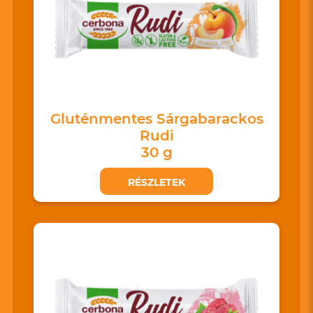
Gluténmentes Sárgabarackos
Rudi
30 g
RÉSZLETEK