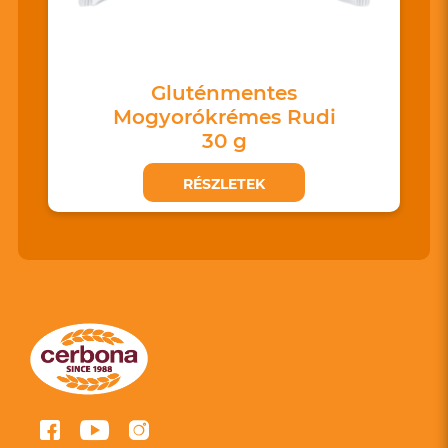
Gluténmentes
Mogyorókrémes Rudi
30 g
RÉSZLETEK