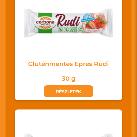
Gluténmentes Epres Rudi
30 g
RÉSZLETEK