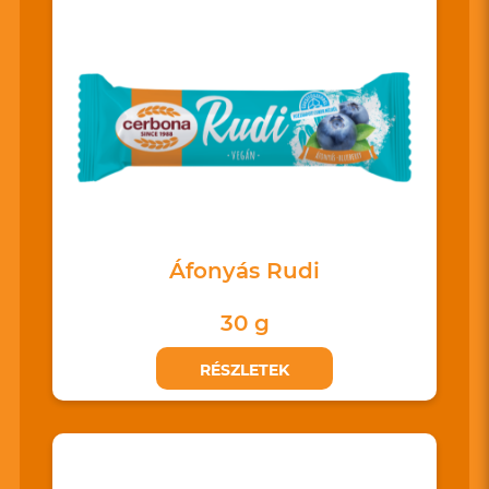
Áfonyás Rudi
30 g
RÉSZLETEK