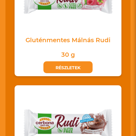
Gluténmentes Málnás Rudi
30 g
RÉSZLETEK