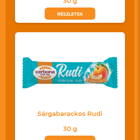
30 g
RÉSZLETEK
Sárgabarackos Rudi
30 g